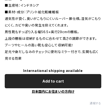
■生産地：インドネシア
■素材・成分：プリント紙化粧繊維板
通気性が良く、臭いがこもりにくいルーバー扉仕様。湿気がこもり
にくく、カビや臭いの発生を抑えてくれます。
男性靴もすっぽり入る幅56.5×奥行29cmの棚板。
上段の棚板は収納するものに合わせて高さの調節ができます。
ブーツやヒールの高い靴も安心して収納可能！
足元や身だしなみのチェックに便利なミラー付きで、玄関も広く
見せる効果
International shipping available
Add to cart
日本国内にお住まいの方向け
通報する