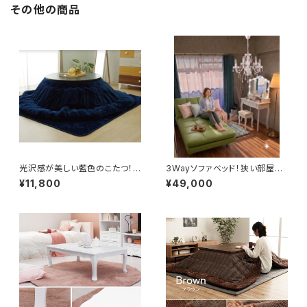
その他の商品
光沢感が美しい藍色のこたつ！ま
3Wayソファベッド！狭い部屋が
るでフリース！フランネル素材の
デザイナーズ！（グリーン）
¥11,800
¥49,000
リバーシブルこたつ布団（ネイビ
ー）