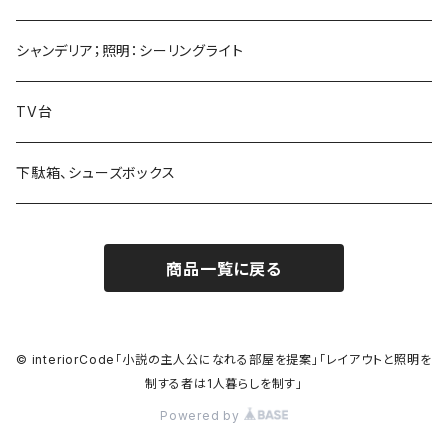
シャンデリア；照明：シーリングライト
TV台
下駄箱、シューズボックス
商品一覧に戻る
© interiorCode「小説の主人公になれる部屋を提案」「レイアウトと照明を
制する者は1人暮らしを制す」
Powered by