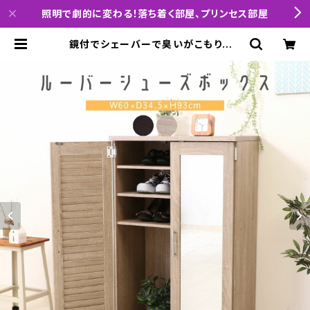
照明で劇的に変わる！落ち着く部屋、プリンセス部屋
鏡付でシェーバーで臭いがこもりにく
いヴィンテージシャビーデザインのシ
ューズボックス | interiorCode「小
説の主人公になれる部屋を提案」「レ
イアウトと照明を制する者は1人暮ら
しを制す」