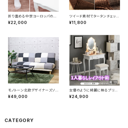
折り畳める中世ヨーロッパのロ
ツイード素材でタータンチェック
ココ調のプリンセステーブル
の大人オシャレのこたつかけ布
¥22,000
¥11,800
団（ブラウン）
モノトーン北欧デザイナーズソフ
女優のように綺麗に映るプリン
ァベッド
セスドレッサーデスクとスツール
¥49,000
¥24,900
CATEGORY