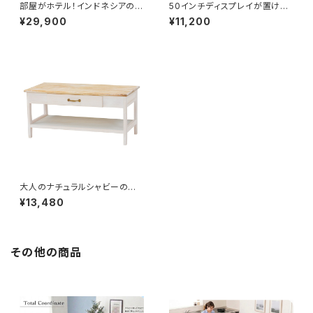
部屋がホテル！インドネシアのア
50インチディスプレイが置け推
バカ素材のアジアンリゾートテ
しグッズも並べられあるモダンT
¥29,900
¥11,200
ーブル！TV台にも。
V台
大人のナチュラルシャビーの桐
(きり)の木のTV台（26インチま
¥13,480
で）
その他の商品