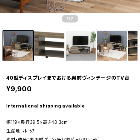
1
/7
40型ディスプレイまでおける男前ヴィンテージのTV台
¥9,900
International shipping available
幅119×奥行39.5×高さ40.3cm
生産地：ﾏﾚｰｼｱ
素材・成分：表面材:ﾌﾟﾘﾝﾄ紙化粧ﾊﾟｰﾃｨｸﾙﾎﾞｰﾄﾞ