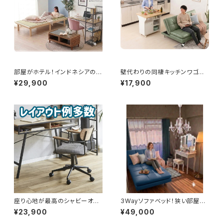
部屋がホテル！インドネシアのア
壁代わりの同棲キッチンワゴン
バカ素材のアジアンリゾートテ
（シャビー）、同棲が上手くいく！
¥29,900
¥17,900
ーブル！TV台にも。
ダイニング、仕事勉強、空間の区
切りの1台3役
座り心地が最高のシャビーオフ
3Wayソファベッド！狭い部屋が
ィスチェア。アイアンと優しい木
デザイナーズに！（ブルー）
¥23,900
¥49,000
目がおしゃれヴィンテージ部屋