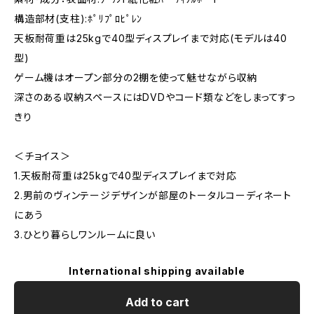
構造部材(支柱):ﾎﾟﾘﾌﾟﾛﾋﾟﾚﾝ
天板耐荷重は25kgで40型ディスプレイまで対応(モデルは40
型)
ゲーム機はオープン部分の2棚を使って魅せながら収納
深さのある収納スペースにはDVDやコード類などをしまってすっ
きり
＜チョイス＞
1.天板耐荷重は25kgで40型ディスプレイまで対応
2.男前のヴィンテージデザインが部屋のトータルコーディネート
にあう
3.ひとり暮らしワンルームに良い
International shipping available
Add to cart