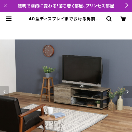
照明で劇的に変わる！落ち着く部屋、プリンセス部屋
40型ディスプレイまでおける男前ヴィ
ンテージのTV台 | interiorCode
「小説の主人公になれる部屋を提案」
「レイアウトと照明を制する者は1人暮
らしを制す」