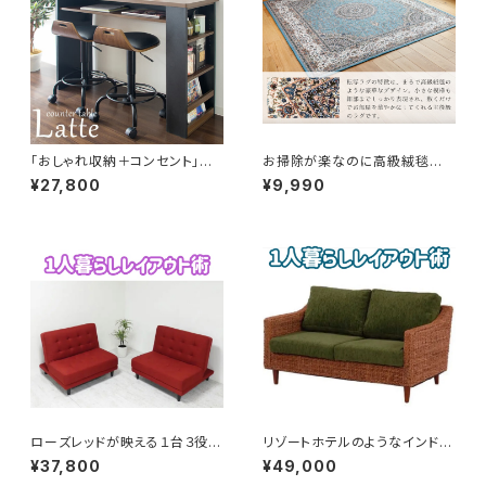
「おしゃれ収納＋コンセント」ブ
お掃除が楽なのに高級絨毯のよ
ラックとブラウンの渋い大人のカ
うな中世ヨーロッパデザインの
¥27,800
¥9,990
ウンターテーブル
ラグ（ターコイズブルー）
ローズレッドが映える１台３役の
リゾートホテルのようなインドネ
ファブリックの女性の一人暮らし
シアのアバカ素材使用のアジア
¥37,800
¥49,000
に重宝するソファベッド。固めの
ンソファ（別売りカバーでカラー