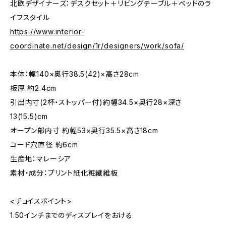
北欧デザイナーズ：デスクセット＋リビングテーブル＋ベッドのラ
イフスタイル
https://www.interior-
coordinate.net/design/1r/designers/work/sofa/
本体：幅140×奥行38.5(42)×高さ28cm
板厚 約2.4cm
引出内寸(2杯・ストッパー付)約幅34.5×奥行28×深さ
13(15.5)cm
オープン部内寸 約幅53×奥行35.5×高さ18cm
コード穴直径 約6cm
生産地：マレーシア
素材・成分：プリント紙化粧繊維板
<チョイスポイント>
1.50インチまでのディスプレイをおける