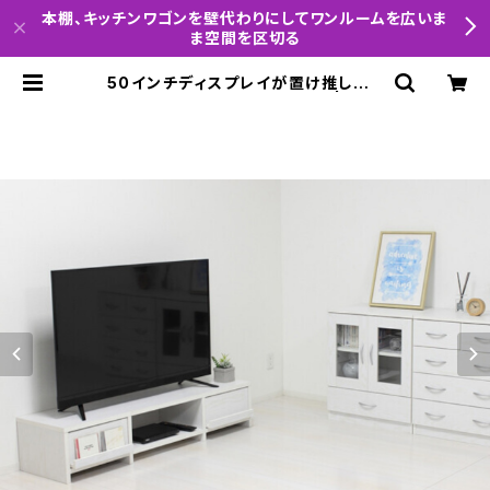
本棚、キッチンワゴンを壁代わりにしてワンルームを広いま
ま空間を区切る
50インチディスプレイが置け推しグッ
ズも並べられあるモダンTV台 | inte
riorCode「小説の主人公になれる部
屋を提案」「レイアウトと照明を制する
者は1人暮らしを制す」