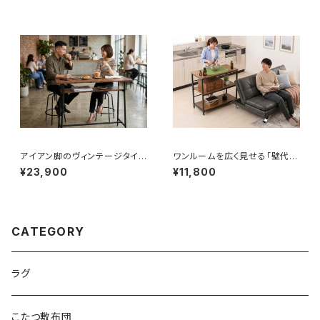
ベッドで座り心地、寝心地も最
コーディネート）
高！
アイアン脚のヴィンテージタイプ
ワンルームを広く見せる「壁代わ
のカウンターテーブル
りのヴィンテージラック」同棲が
¥23,900
¥11,800
上手くいく神アイテム
CATEGORY
ラグ
こたつ敷布団