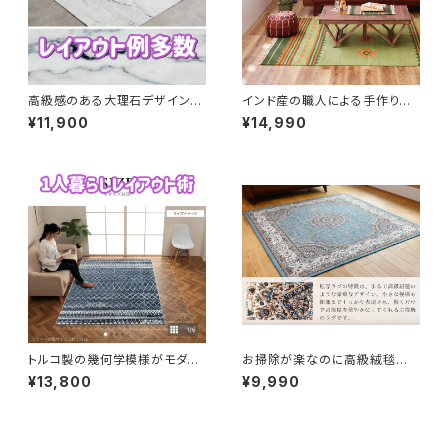
高級感のある大理石デザインの
インド産の職人による手作りの
モダンラグ
ウールのキリム柄ラグマット（グ
¥11,900
¥14,990
リーン）
トルコ製の幾何学模様がモダン
お掃除が楽なのに高級絨毯のよ
な高級ウィルトン織ラグ
うな中世ヨーロッパデザインの
¥13,800
¥9,990
ラグ（ターコイズブルー）