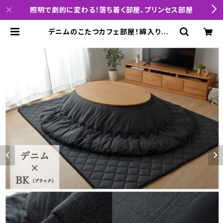
照明で劇的に変わる！落ち着く部屋、プリンセス部屋
デニムのこたつカフェ部屋！綿入りあっ
たかキルトのこたつ敷布団（ブラック）
| interiorCode「小説の主人公にな
れる部屋を提案」「レイアウトと照明を
制する者は1人暮らしを制す」