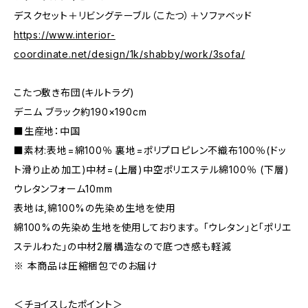
デスクセット＋リビングテーブル（こたつ）＋ソファベッド
https://www.interior-
coordinate.net/design/1k/shabby/work/3sofa/
こたつ敷き布団(キルトラグ)
デニム ブラック約190×190cm
■生産地：中国
■素材:表地=綿100％ 裏地=ポリプロピレン不織布100％(ドッ
ト滑り止め加工)中材=(上層)中空ポリエステル綿100％ (下層)
ウレタンフォーム10mm
表地は,綿100%の先染め生地を使用
綿100%の先染め生地を使用しております。 「ウレタン」と「ポリエ
ステルわた」の中材2層構造なので底つき感も軽減
※ 本商品は圧縮梱包でのお届け
＜チョイスしたポイント＞