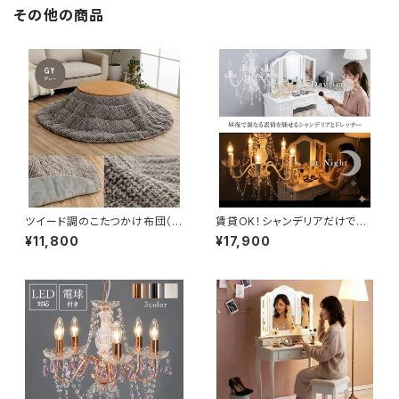
その他の商品
ツイード調のこたつかけ布団（グ
賃貸OK！シャンデリアだけでプ
レー）
リンセスルーム！（取付簡単！原
¥11,800
¥17,900
状回復OK！白熱電球付きです
が、LED電球に変えることをお
すすめ）