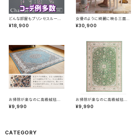
どんな部屋もプリンセスルーム
女優のように綺麗に映る三面鏡
になるピンクシャンデリア（白熱
のロココ調プリンセスドレッサー
¥18,900
¥30,900
電球付きですが、LED電球に変
デスクとカブリオールスツール
えることをおすすめ）
お掃除が楽なのに高級絨毯のよ
お掃除が楽なのに高級絨毯のよ
うな中世ヨーロッパデザインの
うな中世ヨーロッパデザインの
¥9,990
¥9,990
ラグ（ターコイズブルー）
ラグ（ライトグリーン）
CATEGORY