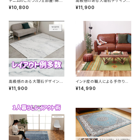
デニムのこたつカフェ部屋！綿入
高級感のある大理石デザインの
りあったかキルトのこたつ敷布団
モダンブラックラグ
¥10,800
¥11,900
（ネイビー）
高級感のある大理石デザインの
インド産の職人による手作りの
モダンラグ
ウールのキリム柄ラグマット（グ
¥11,900
¥14,990
リーン）