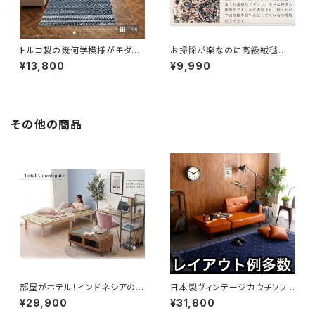
トルコ製の幾何学模様がモダン
お掃除が楽なのに高級絨毯のよ
な高級ウィルトン織ラグ
うな中世ヨーロッパデザインの
¥13,800
¥9,990
ラグ（ターコイズブルー）
その他の商品
部屋がホテル！インドネシアのア
日本製ヴィンテージカウチソフ
バカ素材のアジアンリゾートテ
ァ。オットマン付きで4つのライフ
¥29,900
¥31,800
ーブル！TV台にも。
スタイルに自由自在