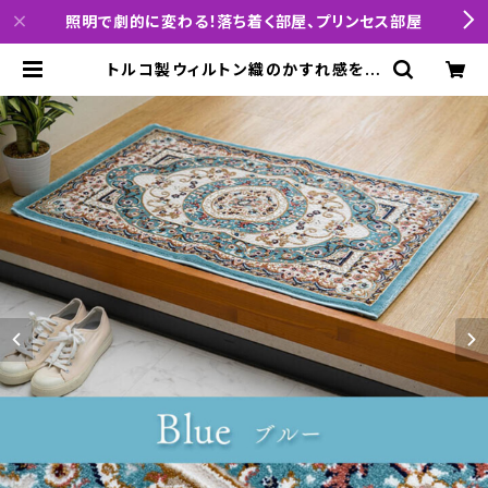
照明で劇的に変わる！落ち着く部屋、プリンセス部屋
トルコ製ウィルトン織のかすれ感を出
したヴィンテージ玄関マット（ブルー）
| interiorCode「小説の主人公にな
れる部屋を提案」「レイアウトと照明を
制する者は1人暮らしを制す」